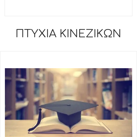
ΠΤΥΧΙΑ ΚΙΝΕΖΙΚΩΝ