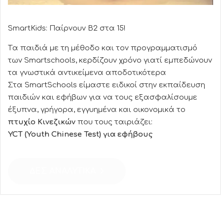
SmartKids: Παίρνουν B2 στα 15!
Tα παιδιά με τη μέθοδο και τον προγραμματισμό
των Smartschools, κερδίζουν χρόνο γιατί εμπεδώνουν
τα γνωστικά αντικείμενα αποδοτικότερα
Στα SmartSchools είμαστε ειδικοί στην εκπαίδευση
παιδιών και εφήβων για να τους εξασφαλίσουμε
έξυπνα, γρήγορα, εγγυημένα και οικονομικά το
πτυχίο Κινεζικών
που τους ταιριάζει:
YCT (Youth Chinese Test) για εφήβους
ΔΕΣ ΑΝΑΛΥΤΙΚΑ