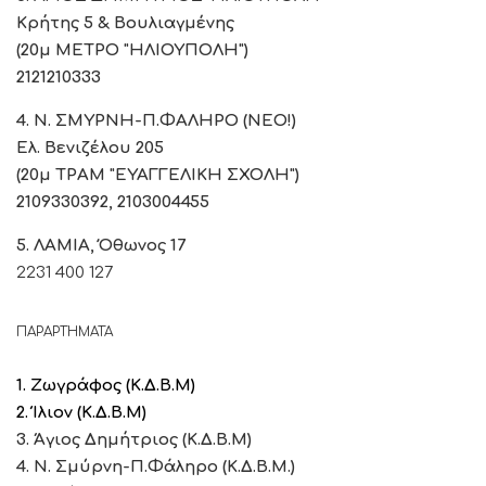
Κρήτης 5 & Βουλιαγμένης
(20μ ΜΕΤΡΟ "ΗΛΙΟΥΠΟΛΗ")
2121210333
4. Ν. ΣΜΥΡΝΗ-Π.ΦΑΛΗΡΟ (ΝΕΟ!)
Ελ. Βενιζέλου 205
(20μ ΤΡΑΜ "ΕΥΑΓΓΕΛΙΚΗ ΣΧΟΛΗ")
2109330392, 2103004455
5. ΛΑΜΙΑ, Όθωνος 17
2231 400 127
ΠΑΡΑΡΤΗΜΑΤΑ
1. Ζωγράφος (Κ.Δ.Β.Μ)
2. Ίλιον (Κ.Δ.Β.Μ)
3. Άγιος Δημήτριος (Κ.Δ.Β.Μ)
4. Ν. Σμύρνη-Π.Φάληρο (Κ.Δ.Β.Μ.)