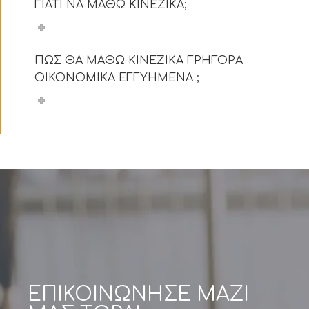
ΓΙΑΤΙ ΝΑ ΜΑΘΩ ΚΙΝΕΖΙΚΑ;
ΠΩΣ ΘΑ ΜΑΘΩ ΚΙΝΕΖΙΚΑ ΓΡΗΓΟΡΑ
ΟΙΚΟΝΟΜΙΚΑ ΕΓΓΥΗΜΕΝΑ ;
ΕΠΙΚΟΙΝΩΝΗΣΕ ΜΑΖΙ