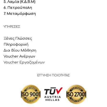
5. Λαμία
(Κ.Δ.Β.Μ)
6. Πετρούπολη
7. Μεταμόρφωση
ΥΠΗΡΕΣΙΕΣ
Ξένες Γλώσσες
Πληροφορική
Δια Βίου Μάθηση
Voucher Ανέργων
Voucher Εργαζομένων
ΕΓΓΥΗΣΗ ΠΟΙΟΤΗΤΑΣ