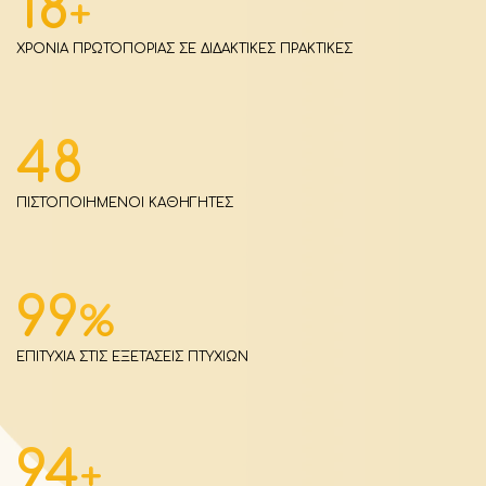
18
+
ΧΡΟΝΙΑ ΠΡΩΤΟΠΟΡΙΑΣ ΣΕ ΔΙΔΑΚΤΙΚΕΣ ΠΡΑΚΤΙΚΕΣ
48
ΠΙΣΤΟΠΟΙΗΜΕΝΟΙ ΚΑΘΗΓΗΤΕΣ
99
%
ΕΠΙΤΥΧΙΑ ΣΤΙΣ ΕΞΕΤΑΣΕΙΣ ΠΤΥΧΙΩΝ
94
+