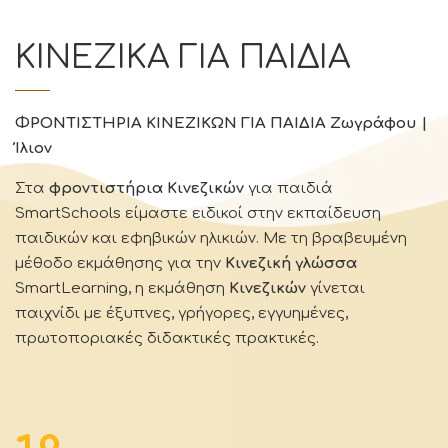
ΚΙΝΕΖΙΚΑ ΓΙΑ ΠΑΙΔΙΑ
ΦΡΟΝΤΙΣΤΗΡΙΑ ΚΙΝΕΖΙΚΩΝ ΓΙΑ ΠΑΙΔΙΑ Ζωγράφου |
Ίλιον
Στα
φροντιστήρια
Κινεζικών
για παιδιά
SmartSchools είμαστε ειδικοί στην εκπαίδευση
παιδικών και εφηβικών ηλικιών. Με τη βραβευμένη
μέθοδο εκμάθησης για την
Κινεζική
γλώσσα
SmartLearning, η εκμάθηση
Κινεζικών
γίνεται
παιχνίδι με έξυπνες, γρήγορες, εγγυημένες,
πρωτοποριακές διδακτικές πρακτικές.