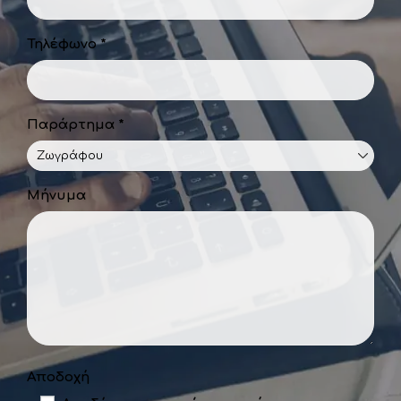
Τηλέφωνο *
Παράρτημα *
Μήνυμα
Αποδοχή