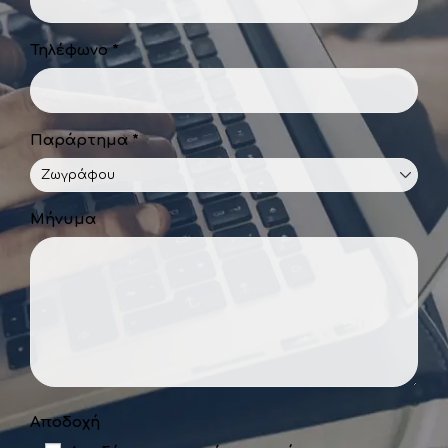
Τηλέφωνο *
Παράρτημα *
Μήνυμα
Αποδοχή