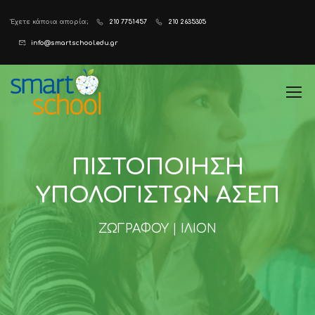
Έχετε κάποια απορία;
210 7751457
210 2635305
info@smartschool.edu.gr
ΠΙΣΤΟΠΟΙΗΣΗ
ΥΠΟΛΟΓΙΣΤΩΝ ΑΣΕΠ
ΖΩΓΡΑΦΟΥ | ΙΛΙΟΝ