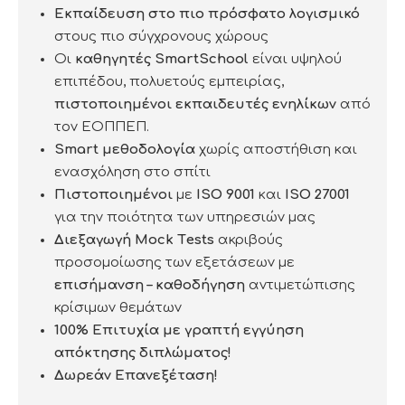
Εκπαίδευση
στο πιο πρόσφατο λογισμικό
στους πιο σύγχρονους χώρους
Οι
καθηγητές
SmartSchool
είναι υψηλού
επιπέδου, πολυετούς εμπειρίας,
πιστοποιημένοι
εκπαιδευτές
ενηλίκων
από
τον ΕΟΠΠΕΠ.
Smart μεθοδολογία
χωρίς αποστήθιση και
ενασχόληση στο σπίτι
Πιστοποιημένοι
με
ISO 9001
και
ISO 27001
για την ποιότητα των υπηρεσιών μας
Διεξαγωγή
Mock Τests
ακριβούς
προσομοίωσης των εξετάσεων με
επισήμανση – καθοδήγηση
αντιμετώπισης
κρίσιμων θεμάτων
100% Επιτυχία με γραπτή εγγύηση
απόκτησης διπλώματος!
Δωρεάν Επανεξέταση!