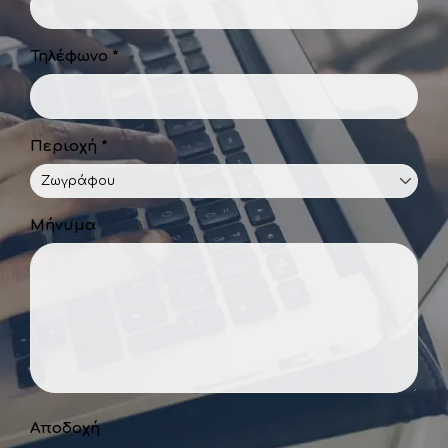
Τηλέφωνο *
Περιοχή *
Μήνυμα
Αποδοχή