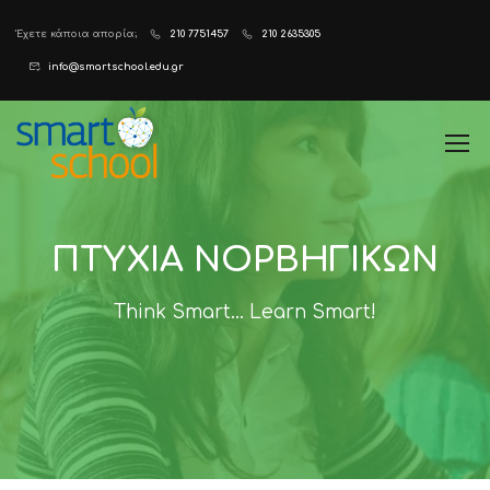
Έχετε κάποια απορία;
210 7751457
210 2635305
info@smartschool.edu.gr
ΠΤΥΧΊΑ ΝΟΡΒΗΓΙΚΏΝ
Think Smart... Learn Smart!