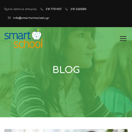
Έχετε κάποια απορία;
210 7751457
210 2635305
info@smartschool.edu.gr
BLOG