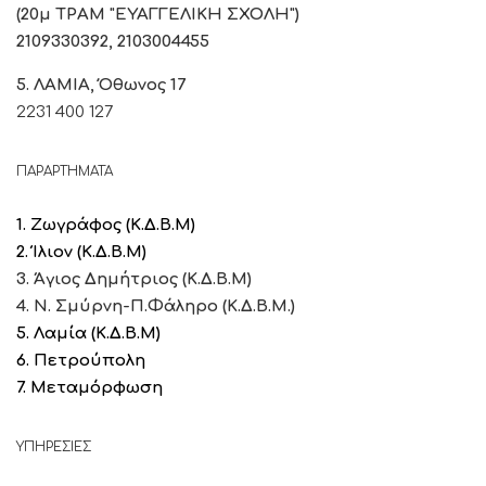
(20μ ΤΡΑΜ "ΕΥΑΓΓΕΛΙΚΗ ΣΧΟΛΗ")
2109330392, 2103004455
5. ΛΑΜΙΑ, Όθωνος 17
2231 400 127
ΠΑΡΑΡΤΗΜΑΤΑ
1. Ζωγράφος (Κ.Δ.Β.Μ)
2. Ίλιον (Κ.Δ.Β.Μ)
3. Άγιος Δημήτριος (Κ.Δ.Β.Μ)
4. Ν. Σμύρνη-Π.Φάληρο (Κ.Δ.Β.Μ.)
5. Λαμία
(Κ.Δ.Β.Μ)
6. Πετρούπολη
7. Μεταμόρφωση
ΥΠΗΡΕΣΙΕΣ