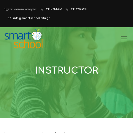
Έχετε κάποια απορία;
210 7751457
210 2635305
info@smartschool.edu.gr
INSTRUCTOR