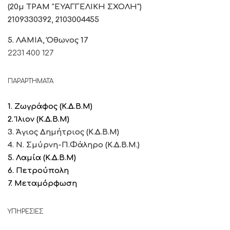
(20μ ΤΡΑΜ "ΕΥΑΓΓΕΛΙΚΗ ΣΧΟΛΗ")
2109330392, 2103004455
5. ΛΑΜΙΑ, Όθωνος 17
2231 400 127
ΠΑΡΑΡΤΗΜΑΤΑ
1. Ζωγράφος (Κ.Δ.Β.Μ)
2. Ίλιον (Κ.Δ.Β.Μ)
3. Άγιος Δημήτριος (Κ.Δ.Β.Μ)
4. Ν. Σμύρνη-Π.Φάληρο (Κ.Δ.Β.Μ.)
5. Λαμία
(Κ.Δ.Β.Μ)
6. Πετρούπολη
7. Μεταμόρφωση
ΥΠΗΡΕΣΙΕΣ