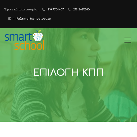
Έχετε κάποια απορία;
210 7751457
210 2635305
info@smartschool.edu.gr
ΕΠΙΛΟΓΗ ΚΠΠ