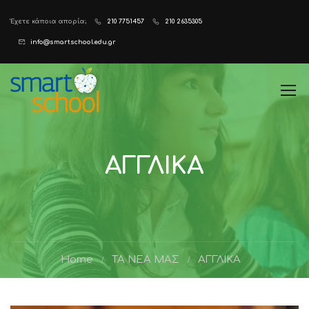
Έχετε κάποια απορία;
210 7751457
210 2635305
info@smartschool.edu.gr
ΑΓΓΛΙΚΑ
Home
ΤΑ ΝΕΑ ΜΑΣ
ΑΓΓΛΙΚΑ