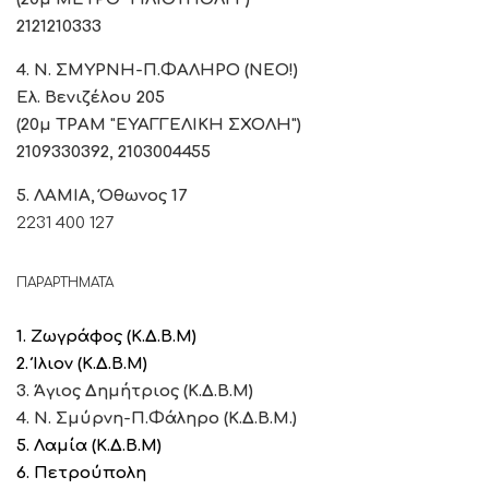
2121210333
4. Ν. ΣΜΥΡΝΗ-Π.ΦΑΛΗΡΟ (ΝΕΟ!)
Ελ. Βενιζέλου 205
(20μ ΤΡΑΜ "ΕΥΑΓΓΕΛΙΚΗ ΣΧΟΛΗ")
2109330392, 2103004455
5. ΛΑΜΙΑ, Όθωνος 17
2231 400 127
ΠΑΡΑΡΤΗΜΑΤΑ
1. Ζωγράφος (Κ.Δ.Β.Μ)
2. Ίλιον (Κ.Δ.Β.Μ)
3. Άγιος Δημήτριος (Κ.Δ.Β.Μ)
4. Ν. Σμύρνη-Π.Φάληρο (Κ.Δ.Β.Μ.)
5. Λαμία
(Κ.Δ.Β.Μ)
6. Πετρούπολη