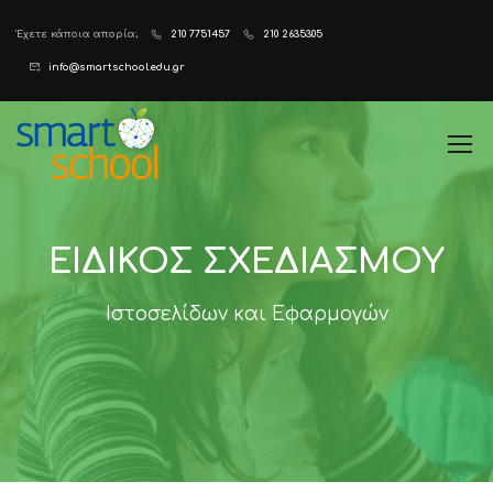
Έχετε κάποια απορία;
210 7751457
210 2635305
info@smartschool.edu.gr
ΕΙΔΙΚΌΣ ΣΧΕΔΙΑΣΜΟΎ
Ιστοσελίδων και Εφαρμογών